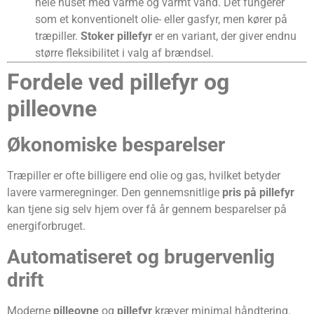
hele huset med varme og varmt vand. Det fungerer
som et konventionelt olie- eller gasfyr, men kører på
træpiller.
Stoker pillefyr
er en variant, der giver endnu
større fleksibilitet i valg af brændsel.
Fordele ved pillefyr og
pilleovne
Økonomiske besparelser
Træpiller er ofte billigere end olie og gas, hvilket betyder
lavere varmeregninger. Den gennemsnitlige
pris på pillefyr
kan tjene sig selv hjem over få år gennem besparelser på
energiforbruget.
Automatiseret og brugervenlig
drift
Moderne
pilleovne
og
pillefyr
kræver minimal håndtering.