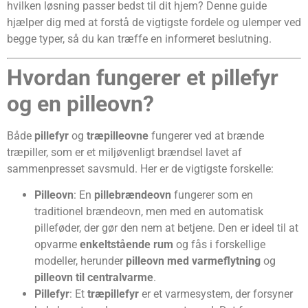
hvilken løsning passer bedst til dit hjem? Denne guide
hjælper dig med at forstå de vigtigste fordele og ulemper ved
begge typer, så du kan træffe en informeret beslutning.
Hvordan fungerer et pillefyr
og en pilleovn?
Både
pillefyr
og
træpilleovne
fungerer ved at brænde
træpiller, som er et miljøvenligt brændsel lavet af
sammenpresset savsmuld. Her er de vigtigste forskelle:
Pilleovn
: En
pillebrændeovn
fungerer som en
traditionel brændeovn, men med en automatisk
pilleføder, der gør den nem at betjene. Den er ideel til at
opvarme
enkeltstående rum
og fås i forskellige
modeller, herunder
pilleovn med varmeflytning
og
pilleovn til centralvarme
.
Pillefyr
: Et
træpillefyr
er et varmesystem, der forsyner