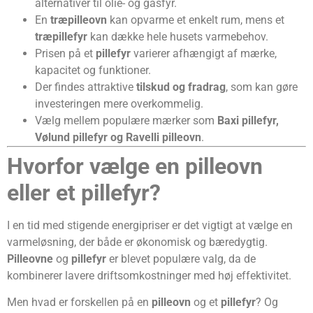
alternativer til olie- og gasfyr.
En
træpilleovn
kan opvarme et enkelt rum, mens et
træpillefyr
kan dække hele husets varmebehov.
Prisen på et
pillefyr
varierer afhængigt af mærke,
kapacitet og funktioner.
Der findes attraktive
tilskud og fradrag
, som kan gøre
investeringen mere overkommelig.
Vælg mellem populære mærker som
Baxi pillefyr,
Vølund pillefyr og Ravelli pilleovn
.
Hvorfor vælge en pilleovn
eller et pillefyr?
I en tid med stigende energipriser er det vigtigt at vælge en
varmeløsning, der både er økonomisk og bæredygtig.
Pilleovne
og
pillefyr
er blevet populære valg, da de
kombinerer lavere driftsomkostninger med høj effektivitet.
Men hvad er forskellen på en
pilleovn
og et
pillefyr
? Og