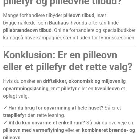
pillefyr og pilleovne tilbud?
Mange forhandlere tilbyder
pilleovn tilbud
, især i
byggemarkeder som
Bauhaus
, hvor du ofte kan finde
pillebrændeovn tilbud
. Online forhandlere og specialbutikker
kan også have kampagner, særligt uden for fyringssæsonen.
Konklusion: Er en pilleovn
eller et pillefyr det rette valg?
Hvis du ønsker en
driftsikker, økonomisk og miljøvenlig
opvarmningsløsning
, er et
pillefyr
eller en
træpilleovn
et
oplagt valg.
✔
Har du brug for opvarmning af hele huset?
Så er et
træpillefyr
den rette løsning.
✔
Vil du kun opvarme et enkelt rum?
Så bør du overveje en
pilleovn med varmeflytning
eller en
kombineret brænde- og
pilleovn
.